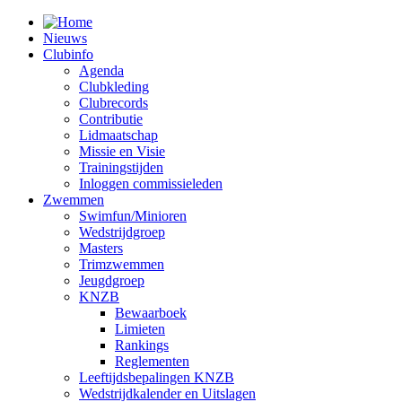
Nieuws
Clubinfo
Agenda
Clubkleding
Clubrecords
Contributie
Lidmaatschap
Missie en Visie
Trainingstijden
Inloggen commissieleden
Zwemmen
Swimfun/Minioren
Wedstrijdgroep
Masters
Trimzwemmen
Jeugdgroep
KNZB
Bewaarboek
Limieten
Rankings
Reglementen
Leeftijdsbepalingen KNZB
Wedstrijdkalender en Uitslagen